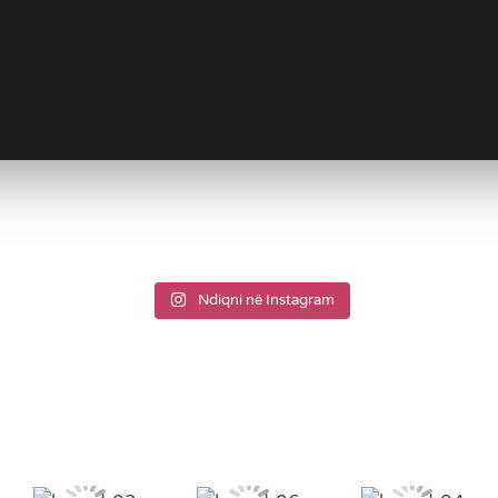
motto_com
motto_com
motto_com
motto_com
Ndiqni në Instagram