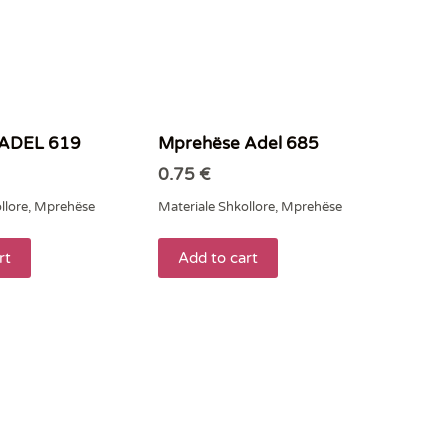
 ADEL 619
Mprehëse Adel 685
0.75
€
llore
,
Mprehëse
Materiale Shkollore
,
Mprehëse
rt
Add to cart