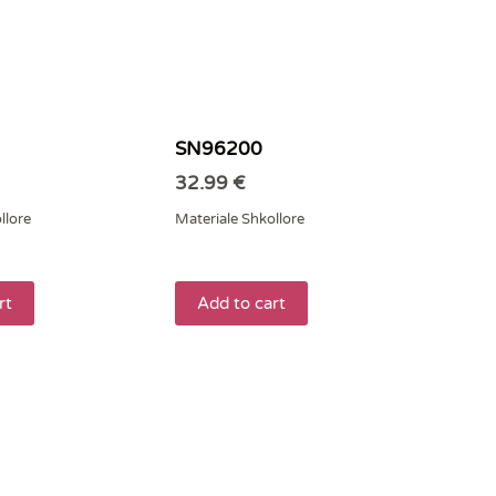
SN96200
32.99
€
llore
Materiale Shkollore
rt
Add to cart