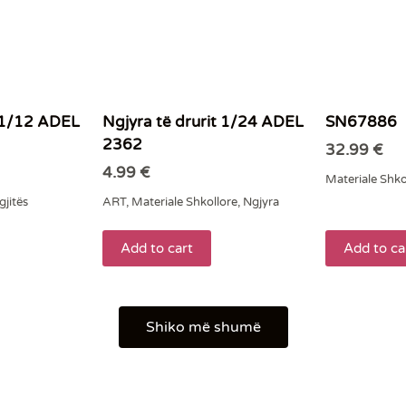
t 1/12 ADEL
Ngjyra të drurit 1/24 ADEL
SN67886
2362
32.99
€
4.99
€
Materiale Shko
gjitës
ART
,
Materiale Shkollore
,
Ngjyra
Add to cart
Add to ca
Shiko më shumë