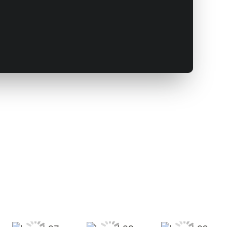
motto_com
motto_com