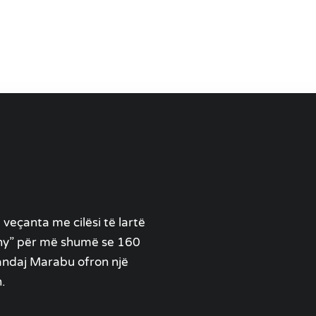
veçanta me cilësi të lartë
ny” për më shumë se 160
Prandaj Marabu ofron një
.