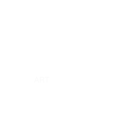
ART
Shiko të gjitha