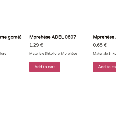
(me gomë)
Mprehëse ADEL 0607
Mprehëse
1.29
€
0.65
€
lore
Materiale Shkollore
,
Mprehëse
Materiale Shko
Add to cart
Add to ca