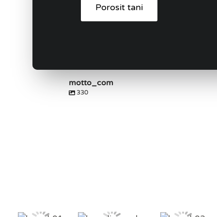
Porosit tani
motto_com
330
motto_com
motto_com