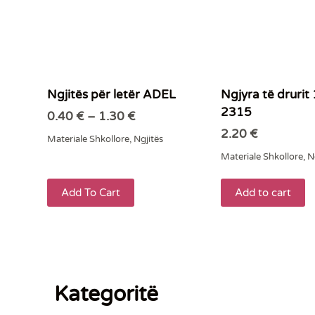
Ngjitës për letër ADEL
Ngjyra të druri
2315
0.40
€
–
1.30
€
2.20
€
Materiale Shkollore
,
Ngjitës
Materiale Shkollore
,
N
Add To Cart
Add to cart
Kategoritë