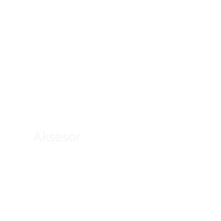
Aksesor
Shiko të gjitha