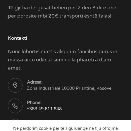
Të gjitha dergesat behen per 2 deri 3 dite dhe
per porosite mbi 20€ transporti është falas!
Kontakti
Nunc lobortis mattis aliquam faucibus purus in
massa arcu odio ut sem nulla pharetra diam
amet.
Adresa:
Zona Industriale 10000 Prishtinë, Kosovë
Phone:
+383 49 611 848
Email:
Ne përdorim cookie për të siguruar që ne t'ju ofrojmë
contact@motto-ks.com