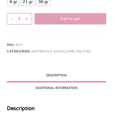
8 gr
21 gr
36 gr
Ngjitës
Add to cart
për
letër
ADEL
quantity
SKU:
N/A
CATEGORIES:
MATERIALE SHKOLLORE
,
NGJITËS
DESCRIPTION
ADDITIONAL INFORMATION
Description