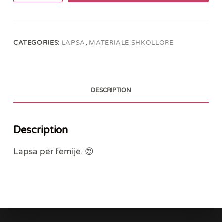
1122
quantity
CATEGORIES:
LAPSA
,
MATERIALE SHKOLLORE
DESCRIPTION
Description
Lapsa për fëmijë. 😍