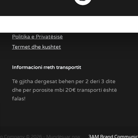
Linqe te rendësishme
Politika e Privatësisë
Termet dhe kushtet
Informacioni rreth transportit
Të gjitha dergesat behen per 2 deri 3 dite
dhe per porosite mbi 20€ transporti është
falas!
o Company © 2026 - Mundësuar nga:
3AM Brand Communic