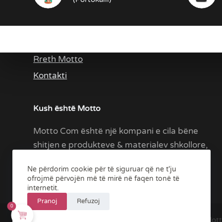
Rreth Ne
Rreth Motto
Kontakti
Kush është Motto
Motto Com është një kompani e cila bëne
shitjen e produkteve & materialev shkollore,
zyrtare etj.
Ne përdorim cookie për të siguruar që ne t'ju
ofrojmë përvojën më të mirë në faqen tonë të
internetit.
Pranoj
Refuzoj
0
Mott