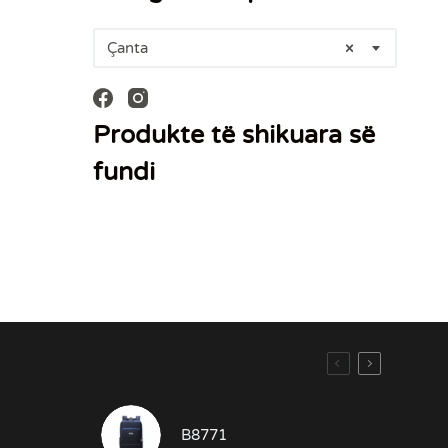
Çanta
×
Produkte të shikuara së
fundi
B8771