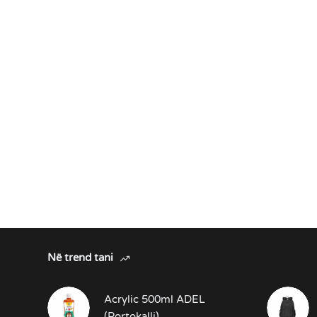
Në trend tani
Acrylic 500ml ADEL
(Portokalli)