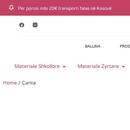
S
Për porosi mbi 20€ transporti falas në Kosovë
k
i
p
t
BALLINA
PROD
o
c
o
Materiale Shkollore
Materiale Zyrtare
n
t
Home
/ Çanta
e
n
t