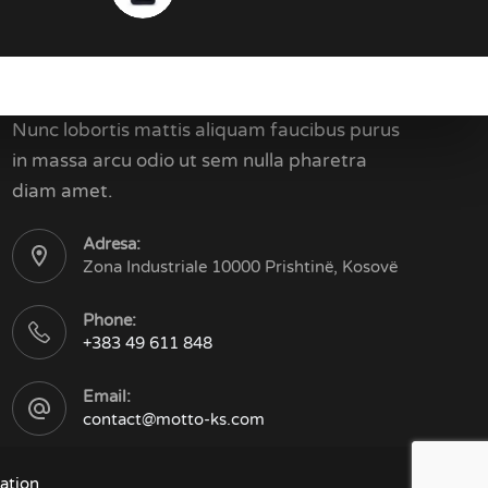
Kontakti
Nunc lobortis mattis aliquam faucibus purus
in massa arcu odio ut sem nulla pharetra
diam amet.
Adresa:
Zona Industriale 10000 Prishtinë, Kosovë
Phone:
+383 49 611 848
Email:
contact@motto-ks.com
ation