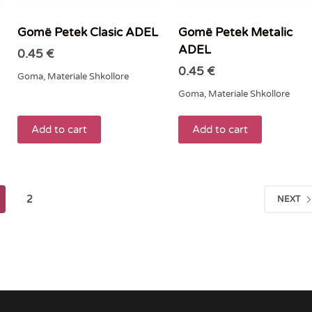
Gomë Petek Clasic ADEL
Gomë Petek Metalic
ADEL
0.45
€
0.45
€
Goma
,
Materiale Shkollore
Goma
,
Materiale Shkollore
Add to cart
Add to cart
2
NEXT