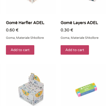
Gomë Harfler ADEL
Gomë Layers ADEL
0.60
€
0.30
€
Goma
,
Materiale Shkollore
Goma
,
Materiale Shkollore
Add to cart
Add to cart