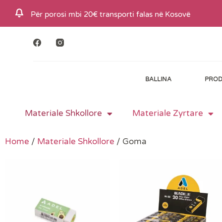
S
Për porosi mbi 20€ transporti falas në Kosovë
k
i
p
t
BALLINA
PROD
o
c
o
Materiale Shkollore
Materiale Zyrtare
n
t
Home
/
Materiale Shkollore
/ Goma
e
n
t