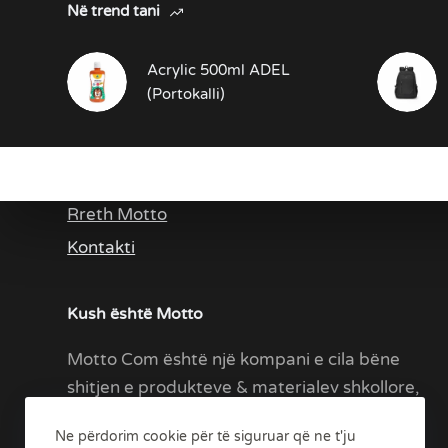
Në trend tani
Acrylic 500ml ADEL
(Portokalli)
Rreth Ne
Rreth Motto
Kontakti
Kush është Motto
Motto Com është një kompani e cila bëne
shitjen e produkteve & materialev shkollore,
zyrtare etj.
Ne përdorim cookie për të siguruar që ne t'ju