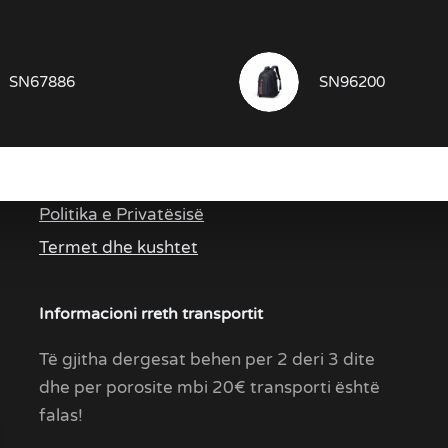
SN67886
SN96200
Linqe te rendësishme
Politika e Privatësisë
Termet dhe kushtet
Informacioni rreth transportit
Të gjitha dergesat behen per 2 deri 3 dite
dhe per porosite mbi 20€ transporti është
falas!