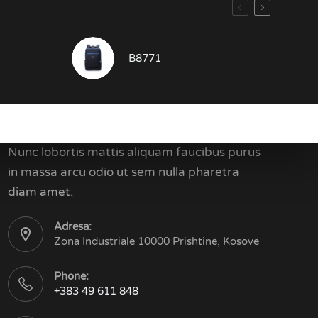
B8771
Kontakti
Nunc lobortis mattis aliquam faucibus purus
in massa arcu odio ut sem nulla pharetra
diam amet.
Adresa:
Zona Industriale 10000 Prishtinë, Kosovë
Phone:
+383 49 611 848