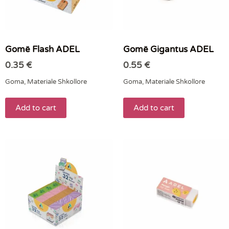
Gomë Flash ADEL
Gomë Gigantus ADEL
0.35
€
0.55
€
Goma
,
Materiale Shkollore
Goma
,
Materiale Shkollore
Add to cart
Add to cart