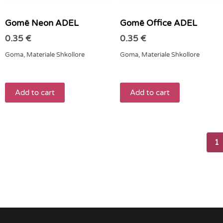
Gomë Neon ADEL
Gomë Office ADEL
0.35
€
0.35
€
Goma
,
Materiale Shkollore
Goma
,
Materiale Shkollore
Add to cart
Add to cart
1