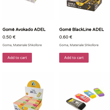
Gomë Avokado ADEL
Gomë BlackLine ADEL
0.50
€
0.60
€
Goma
,
Materiale Shkollore
Goma
,
Materiale Shkollore
Add to cart
Add to cart