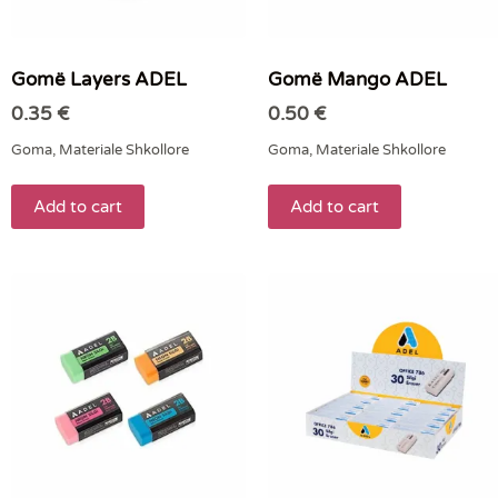
Gomë Layers ADEL
Gomë Mango ADEL
0.35
€
0.50
€
Goma
,
Materiale Shkollore
Goma
,
Materiale Shkollore
Add to cart
Add to cart