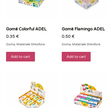
Gomë Colorful ADEL
Gomë Flamingo ADEL
0.35
€
0.50
€
Goma
,
Materiale Shkollore
Goma
,
Materiale Shkollore
Add to cart
Add to cart