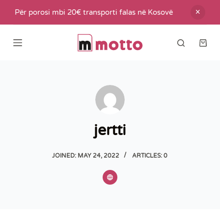
S
Për porosi mbi 20€ transporti falas në Kosovë
k
i
Shop
p
cart
t
o
c
o
n
jertti
t
e
JOINED: MAY 24, 2022
ARTICLES: 0
n
t