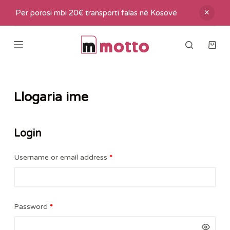
S
Për porosi mbi 20€ transporti falas në Kosovë
k
i
p
t
o
Llogaria ime
c
o
n
Login
t
e
Username or email address
*
n
t
Password
*