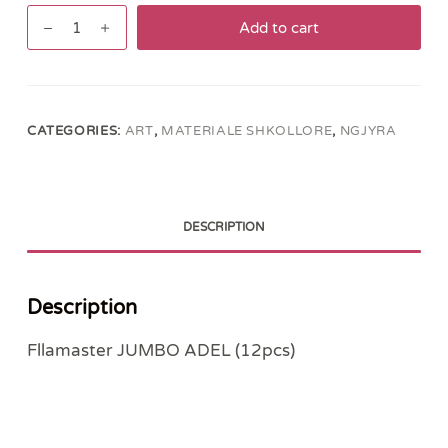
Fllamaster
Add to cart
JUMBO
ADEL
(12pcs)
quantity
CATEGORIES:
ART
,
MATERIALE SHKOLLORE
,
NGJYRA
DESCRIPTION
Description
Fllamaster JUMBO ADEL (12pcs)