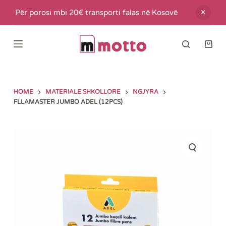
S
Për porosi mbi 20€ transporti falas në Kosovë
k
i
Shop
p
cart
t
o
HOME
MATERIALE SHKOLLORE
NGJYRA
c
FLLAMASTER JUMBO ADEL (12PCS)
o
n
t
e
n
t