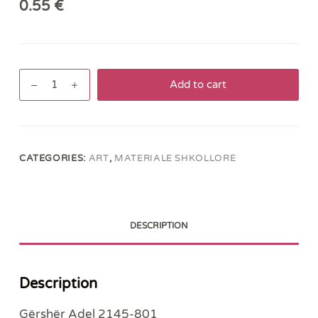
0.55
€
Gërshër
Add to cart
Adel
2145-
801
quantity
CATEGORIES:
ART
,
MATERIALE SHKOLLORE
DESCRIPTION
Description
Gërshër Adel 2145-801