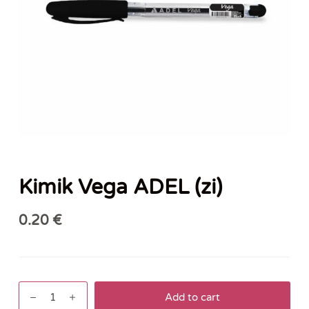
Kimik Vega ADEL (zi)
0.20
€
Kimik
Add to cart
Vega