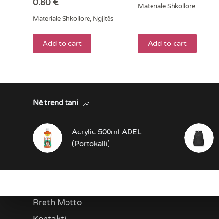
0.80
€
Materiale Shkollore
Materiale Shkollore
,
Ngjitës
Add to cart
Add to cart
Në trend tani
Acrylic 500ml ADEL
(Portokalli)
Rreth Ne
Rreth Motto
Kontakti