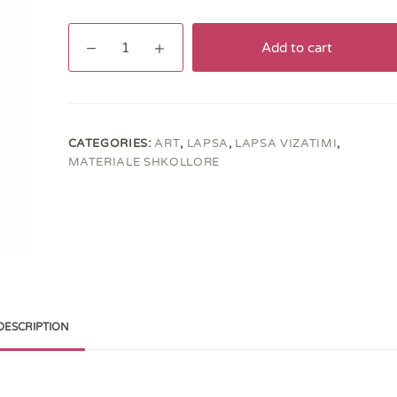
Laps
Add to cart
Adel
8B
quantity
CATEGORIES:
ART
,
LAPSA
,
LAPSA VIZATIMI
,
MATERIALE SHKOLLORE
DESCRIPTION