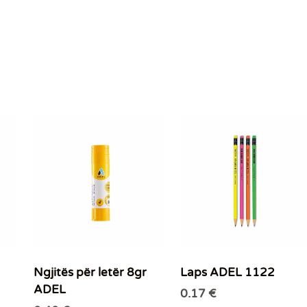
Ngjitës për letër 8gr
Laps ADEL 1122
ADEL
0.17
€