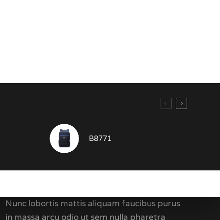
B8771
Kontakti
Nunc lobortis mattis aliquam faucibus purus
in massa arcu odio ut sem nulla pharetra