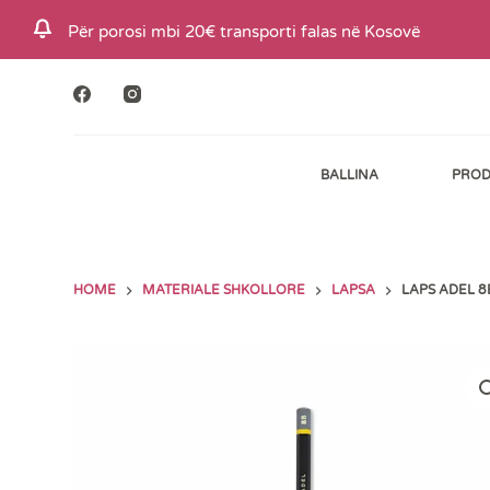
S
Për porosi mbi 20€ transporti falas në Kosovë
k
i
p
t
BALLINA
PROD
o
c
o
n
HOME
MATERIALE SHKOLLORE
LAPSA
LAPS ADEL 8
t
e
n
t