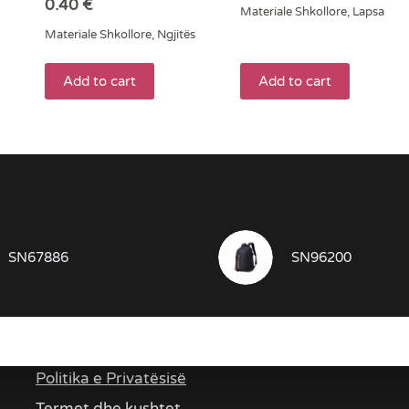
0.40
€
Materiale Shkollore
,
Lapsa
Materiale Shkollore
,
Ngjitës
Add to cart
Add to cart
SN67886
SN96200
Linqe te rendësishme
Politika e Privatësisë
Termet dhe kushtet