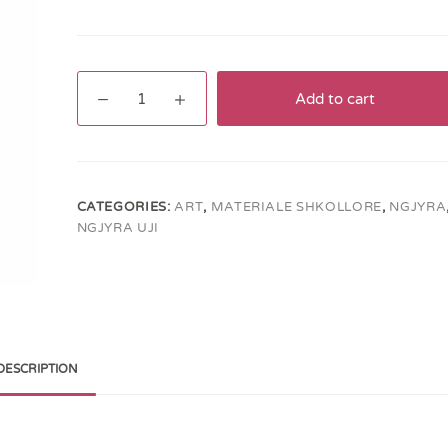
Ngjyra
Add to cart
të
ujit
ADEL
(12pcs)
quantity
CATEGORIES:
ART
,
MATERIALE SHKOLLORE
,
NGJYRA
NGJYRA UJI
DESCRIPTION