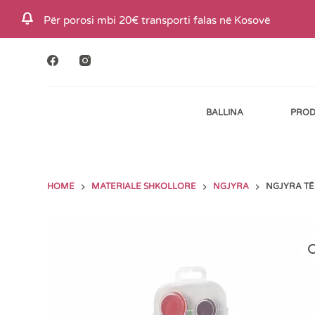
S
Për porosi mbi 20€ transporti falas në Kosovë
k
i
p
t
BALLINA
PROD
o
c
o
n
HOME
MATERIALE SHKOLLORE
NGJYRA
NGJYRA TË 
t
e
n
t