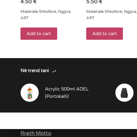
4.50
€
5.50
€
Materiale Shkollore
,
Ngjyra
,
Materiale Shkollore
,
Ngjyra
,
ART
ART
Add to cart
Add to cart
Në trend tani
Acrylic 500ml ADEL
(Portokalli)
Rreth Ne
Rreth Motto