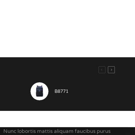
B8771
Kontakti
Nunc lobortis mattis aliquam faucibus purus