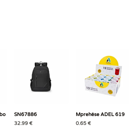
mbo
SN67886
Mprehëse ADEL 619
32.99
€
0.65
€