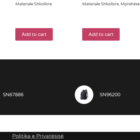
Materiale Shkollore
Materiale Shkollore
,
Mprehëse
Add to cart
Add to cart
SN67886
SN96200
Linqe te rendësishme
Politika e Privatësisë