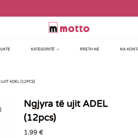
UKTE
KATEGORITË
RRETH NE
NA KONT
UJIT ADEL (12PCS)
Ngjyra të ujit ADEL
(12pcs)
1.99
€