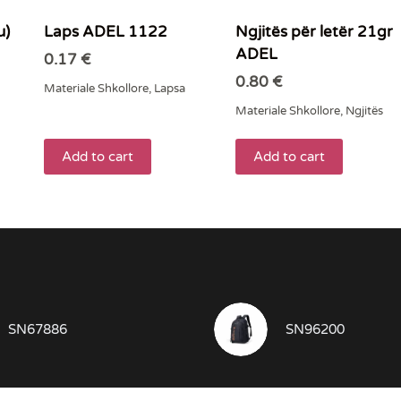
u)
Laps ADEL 1122
Ngjitës për letër 21gr
ADEL
0.17
€
0.80
€
Materiale Shkollore
,
Lapsa
Materiale Shkollore
,
Ngjitës
Add to cart
Add to cart
SN67886
SN96200