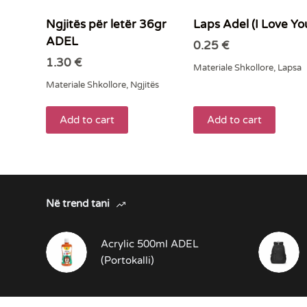
Ngjitës për letër 36gr
Laps Adel (I Love Yo
ADEL
0.25
€
1.30
€
Materiale Shkollore
,
Lapsa
Materiale Shkollore
,
Ngjitës
Add to cart
Add to cart
Në trend tani
Acrylic 500ml ADEL
(Portokalli)