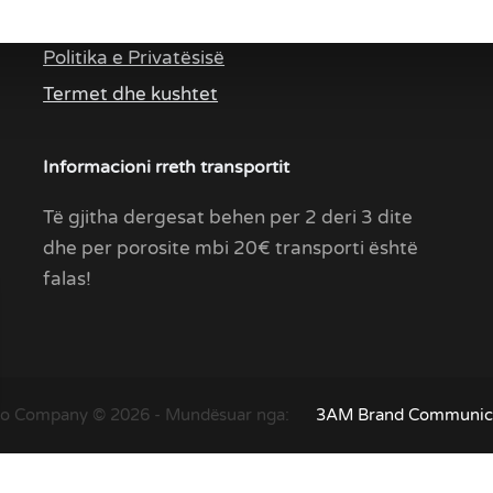
Linqe te rendësishme
Politika e Privatësisë
Termet dhe kushtet
Informacioni rreth transportit
Të gjitha dergesat behen per 2 deri 3 dite
dhe per porosite mbi 20€ transporti është
falas!
o Company © 2026 - Mundësuar nga:
3AM Brand Communic