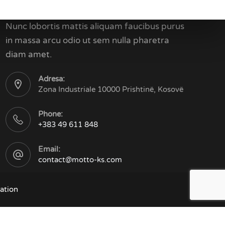
Kontakti
Nunc lobortis mattis aliquam faucibus purus
in massa arcu odio ut sem nulla pharetra
diam amet.
Adresa:
Zona Industriale 10000 Prishtinë, Kosovë
Phone:
+383 49 611 848
Email:
contact@motto-ks.com
ation