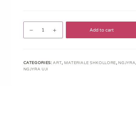
Ngjyra
Add to cart
të
ujit
ADEL
(12pcs)
quantity
CATEGORIES:
ART
,
MATERIALE SHKOLLORE
,
NGJYRA
NGJYRA UJI