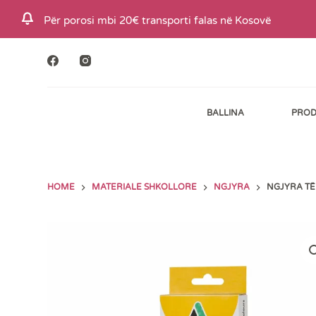
S
Për porosi mbi 20€ transporti falas në Kosovë
k
i
p
t
BALLINA
PROD
o
c
o
n
HOME
MATERIALE SHKOLLORE
NGJYRA
NGJYRA TË 
t
e
n
t