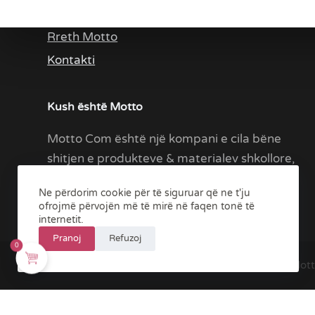
Rreth Ne
Rreth Motto
Kontakti
Kush është Motto
Motto Com është një kompani e cila bëne
shitjen e produkteve & materialev shkollore,
zyrtare etj.
Ne përdorim cookie për të siguruar që ne t'ju
ofrojmë përvojën më të mirë në faqen tonë të
internetit.
Pranoj
Refuzoj
0
Mott