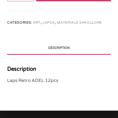
ADEL
12pcs
quantity
CATEGORIES:
ART
,
LAPSA
,
MATERIALE SHKOLLORE
DESCRIPTION
Description
Laps Retro ADEL 12pcs