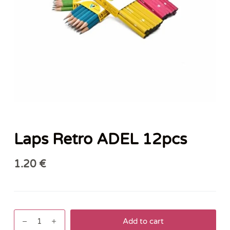
Laps Retro ADEL 12pcs
1.20
€
Laps
Add to cart
Retro