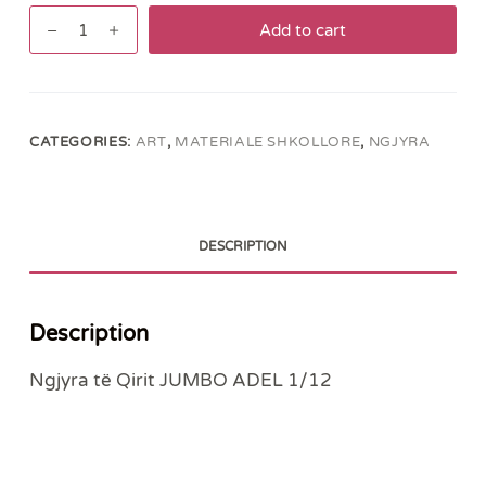
Ngjyra
Add to cart
të
Qirit
JUMBO
ADEL
CATEGORIES:
ART
,
MATERIALE SHKOLLORE
,
NGJYRA
1/12
quantity
DESCRIPTION
Description
Ngjyra të Qirit JUMBO ADEL 1/12